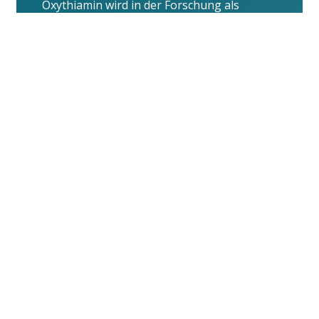
Oxythiamin wird in der Forschung als
möglicher Hemmstoff eines zentralen
Enzyms der Zellteilung untersucht. Diese
Plattform erklärt die dahinterliegenden
Mechanismen.
Einleitung
Wenn Zellen Ihre
Ordnung verlieren
In einem gesunden Organismus folgt jede